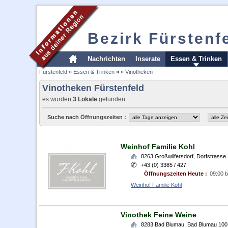
Bezirk Fürstenf
Nachrichten
Inserate
Essen & Trinken
Fürstenfeld
»
Essen & Trinken
»
»
Vinotheken
Vinotheken Fürstenfeld
es wurden
3 Lokale
gefunden
Suche nach Öffnungszeiten :
Weinhof Familie Kohl
8263
Großwilfersdorf
,
Dorfstrasse
+43 (0) 3385 / 427
Öffnungszeiten Heute :
09:00 b
Weinhof Familie Kohl
Vinothek Feine Weine
8283
Bad Blumau
,
Bad Blumau 100