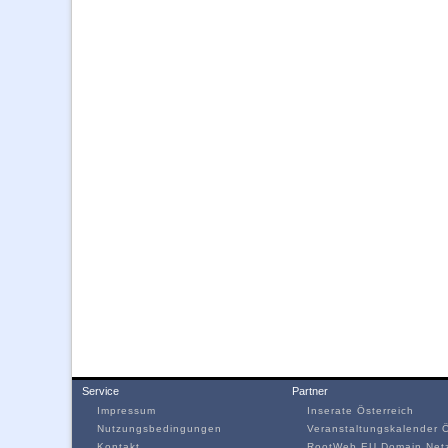
Service
Partner
Impressum
Inserate Österreich
Nutzungsbedingungen
Veranstaltungskalender Ö
Kontakt
RootWeb.EU Domain Net