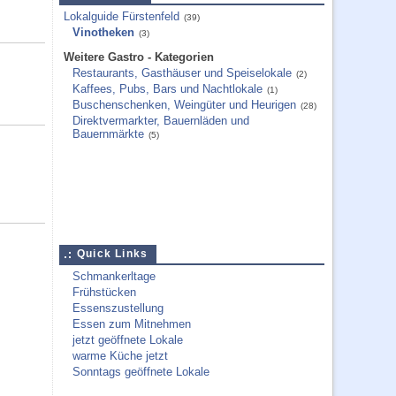
Lokalguide Fürstenfeld
(39)
Vinotheken
(3)
Weitere Gastro - Kategorien
Restaurants, Gasthäuser und Speiselokale
(2)
Kaffees, Pubs, Bars und Nachtlokale
(1)
Buschenschenken, Weingüter und Heurigen
(28)
Direktvermarkter, Bauernläden und
Bauernmärkte
(5)
Quick Links
Schmankerltage
Frühstücken
Essenszustellung
Essen zum Mitnehmen
jetzt geöffnete Lokale
warme Küche jetzt
Sonntags geöffnete Lokale