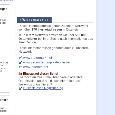
lle Inserate
ftiges
Wissenswertes
d. Die
d der
Dieses Internetadresse gehört zu einem Netzwerk
von über
170 Inernetadressen
in Österreich.
In unserem Netzwerk erreichen wir über
500.000
Österreicher
bei Ihrer Suche nach Informationen aus
Ihrer Region.
Diese Internetadressen gehören auch zu unserem
Netzwerk
www.steiermark.net
www.veranstaltungskalender.net
ühlter)
e an
www.inserate.net
 Land
t ...
Ihr Eintrag auf dieser Seite!
Sie möchten Ihre Firma, Ihren Verein oder Ihre
Organisation auch auf dieser Internetadresse
kostenlos präsentieren?
zur kostelosen Registrierung
ächern
 das
legten