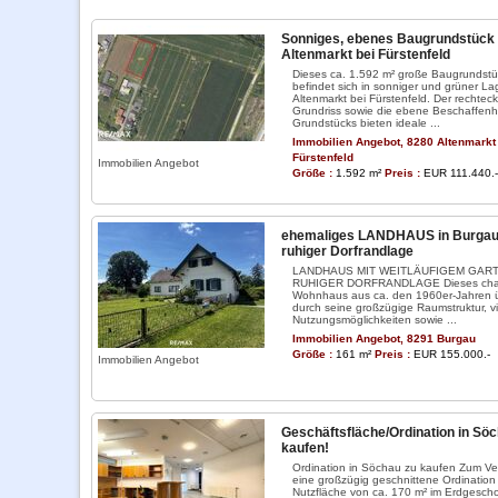
Sonniges, ebenes Baugrundstück 
Altenmarkt bei Fürstenfeld
Dieses ca. 1.592 m² große Baugrundstü
befindet sich in sonniger und grüner La
Altenmarkt bei Fürstenfeld. Der rechtec
Grundriss sowie die ebene Beschaffenh
Grundstücks bieten ideale ...
Immobilien Angebot, 8280 Altenmarkt
Fürstenfeld
Immobilien Angebot
Größe :
1.592 m²
Preis :
EUR 111.440.-
ehemaliges LANDHAUS in Burgau
ruhiger Dorfrandlage
LANDHAUS MIT WEITLÄUFIGEM GART
RUHIGER DORFRANDLAGE Dieses cha
Wohnhaus aus ca. den 1960er-Jahren 
durch seine großzügige Raumstruktur, vi
Nutzungsmöglichkeiten sowie ...
Immobilien Angebot, 8291 Burgau
Größe :
161 m²
Preis :
EUR 155.000.-
Immobilien Angebot
Geschäftsfläche/Ordination in Sö
kaufen!
Ordination in Söchau zu kaufen Zum Ve
eine großzügig geschnittene Ordination 
Nutzfläche von ca. 170 m² im Erdgesch