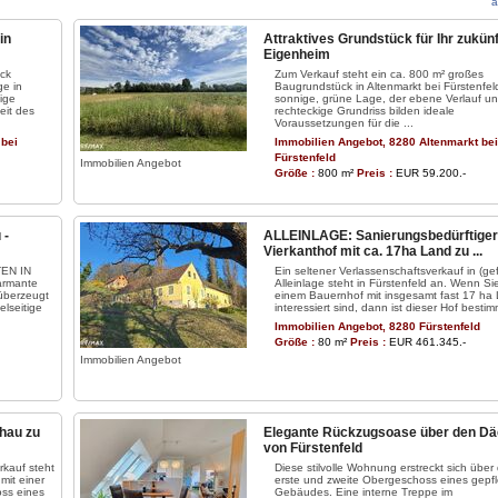
a
in
Attraktives Grundstück für Ihr zukün
Eigenheim
ck
Zum Verkauf steht ein ca. 800 m² großes
ge in
Baugrundstück in Altenmarkt bei Fürstenfel
kige
sonnige, grüne Lage, der ebene Verlauf un
eit des
rechteckige Grundriss bilden ideale
Voraussetzungen für die ...
 bei
Immobilien Angebot, 8280 Altenmarkt bei
Fürstenfeld
Immobilien Angebot
Größe :
800 m²
Preis :
EUR 59.200.-
 -
ALLEINLAGE: Sanierungsbedürftiger
Vierkanthof mit ca. 17ha Land zu ...
EN IN
Ein seltener Verlassenschaftsverkauf in (gef
rmante
Alleinlage steht in Fürstenfeld an. Wenn Si
überzeugt
einem Bauernhof mit insgesamt fast 17 ha
elseitige
interessiert sind, dann ist dieser Hof bestimm
Immobilien Angebot, 8280 Fürstenfeld
Größe :
80 m²
Preis :
EUR 461.345.-
Immobilien Angebot
chau zu
Elegante Rückzugsoase über den D
von Fürstenfeld
rkauf steht
Diese stilvolle Wohnung erstreckt sich über
mit einer
erste und zweite Obergeschoss eines gepf
oss eines
Gebäudes. Eine interne Treppe im