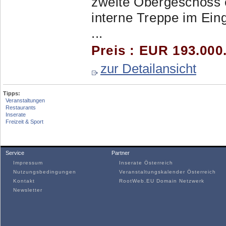
zweite Obergeschoss 
interne Treppe im Eing
...
Preis : EUR 193.000
zur Detailansicht
Tipps:
Veranstaltungen
Restaurants
Inserate
Freizeit & Sport
Service
Partner
Impressum
Inserate Österreich
Nutzungsbedingungen
Veranstaltungskalender Österreich
Kontakt
RootWeb.EU Domain Netzwerk
Newsletter